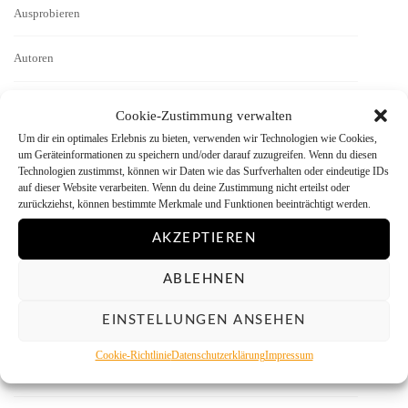
Ausprobieren
Autoren
Basics
Cookie-Zustimmung verwalten
Um dir ein optimales Erlebnis zu bieten, verwenden wir Technologien wie Cookies,
Bezugsquellen
um Geräteinformationen zu speichern und/oder darauf zuzugreifen. Wenn du diesen
Technologien zustimmst, können wir Daten wie das Surfverhalten oder eindeutige IDs
auf dieser Website verarbeiten. Wenn du deine Zustimmung nicht erteilst oder
Bild des Monats
zurückziehst, können bestimmte Merkmale und Funktionen beeinträchtigt werden.
AKZEPTIEREN
Bilddarstellung
ABLEHNEN
Bilder
EINSTELLUNGEN ANSEHEN
Digitalisieren
Cookie-Richtlinie
Datenschutzerklärung
Impressum
Dunkelkammer