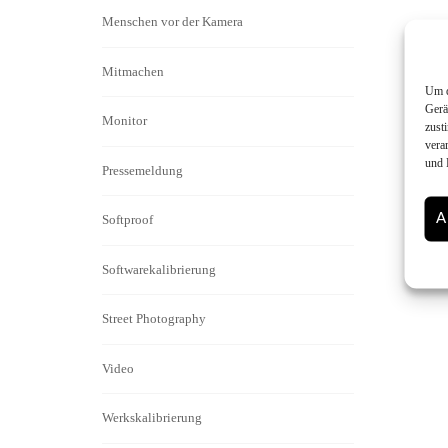
Menschen vor der Kamera
Mitmachen
Um d
Gerä
Monitor
zust
vera
und 
Pressemeldung
A
Softproof
Softwarekalibrierung
Street Photography
Video
Werkskalibrierung