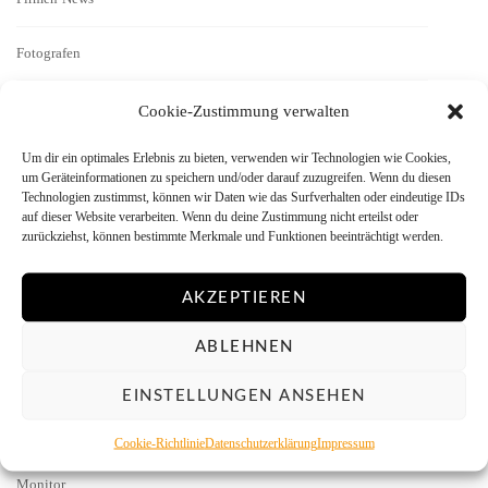
Fotografen
Geschichten
Cookie-Zustimmung verwalten
Um dir ein optimales Erlebnis zu bieten, verwenden wir Technologien wie Cookies,
Interview
um Geräteinformationen zu speichern und/oder darauf zuzugreifen. Wenn du diesen
Technologien zustimmst, können wir Daten wie das Surfverhalten oder eindeutige IDs
Kamera-Reviews
auf dieser Website verarbeiten. Wenn du deine Zustimmung nicht erteilst oder
zurückziehst, können bestimmte Merkmale und Funktionen beeinträchtigt werden.
Labor
AKZEPTIEREN
Literatur
ABLEHNEN
Menschen vor der Kamera
EINSTELLUNGEN ANSEHEN
Mitmachen
Cookie-Richtlinie
Datenschutzerklärung
Impressum
Monitor