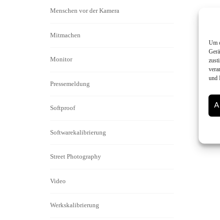
Menschen vor der Kamera
Mitmachen
Um d
Gerä
Monitor
zust
vera
und 
Pressemeldung
A
Softproof
Softwarekalibrierung
Street Photography
Video
Werkskalibrierung