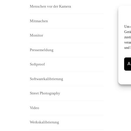
Menschen vor der Kamera
Mitmachen
Um d
Gerä
Monitor
zust
vera
und 
Pressemeldung
A
Softproof
Softwarekalibrierung
Street Photography
Video
Werkskalibrierung