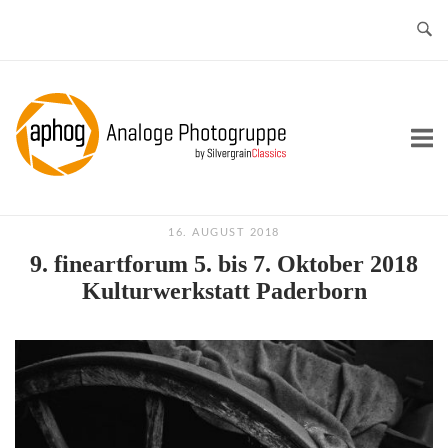
Skip
to
content
Home
16. AUGUST 2018
9. fineartforum 5. bis 7. Oktober 2018
Kulturwerkstatt Paderborn