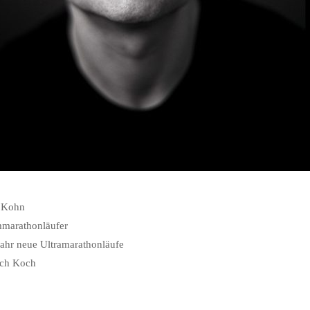
 Kohn
mmarathonläufer
Jahr neue Ultramarathonläufe
ich Koch