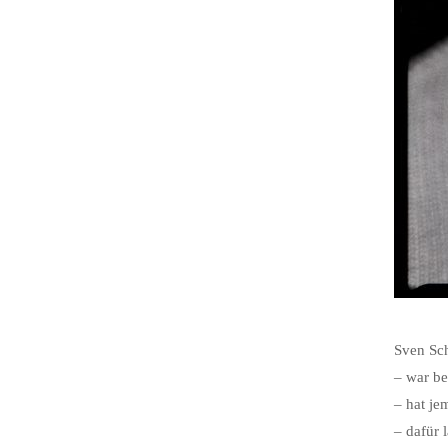
Sven Sc
– war b
– hat je
– dafür 