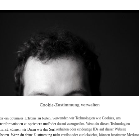
Cookie-Zustimmung verwalten
ir ein optimales Erlebnis zu bieten, verwenden wir Technologien wie Cookies, um
teinformationen zu speichern und/oder darauf zuzugreifen. Wenn du diesen Technologien
immst, können wir Daten wie das Surfverhalten oder eindeutige IDs auf dieser Website
rbeiten. Wenn du deine Zustimmung nicht erteilst oder zurückziehst, können bestimmte Merkma