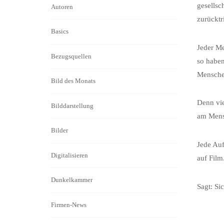
gesellsc
Autoren
zurücktri
Basics
Jeder Me
Bezugsquellen
so haben
Menschen
Bild des Monats
Denn vie
Bilddarstellung
am Mens
Bilder
Jede Auf
Digitalisieren
auf Film
Dunkelkammer
Sagt: Si
Firmen-News