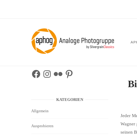
Skip
to
content
Home
AP
Facebook
Instagram
Flickr
Pinterest
B
KATEGORIEN
Allgemein
Jeder Me
Wagner g
Ausprobieren
seinen B