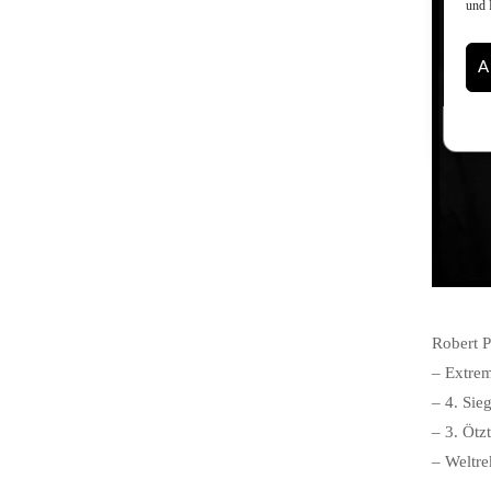
und 
A
Robert P
– Extrem
– 4. Si
– 3. Ötzt
– Weltr