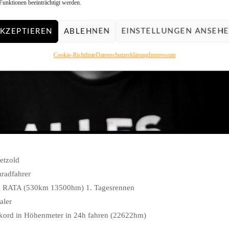
Funktionen beeinträchtigt werden.
KZEPTIEREN
ABLEHNEN
EINSTELLUNGEN ANSEH
Cookie-Richtlinie
Datenschutzerklärung
Impressum
etzold
radfahrer
eg RATA (530km 13500hm) 1. Tagesrennen
aler
ekord in Höhenmeter in 24h fahren (22622hm)