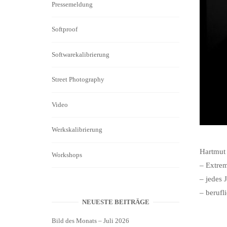
Pressemeldung
Softproof
Softwarekalibrierung
Street Photography
Video
Werkskalibrierung
Hartmut
Workshops
– Extre
– jedes 
– berufl
NEUESTE BEITRÄGE
Bild des Monats – Juli 2026