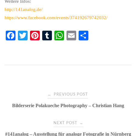
Weitere Infos:
http://141analog.de/
https://www.facebook.com/events/374192679742032/
Fa
T
Pi
T
W
E
Te
ce
wi
nt
u
ha
m
ile
bo
tte
er
m
ts
ail
n
ok
r
es
bl
A
t
r
pp
Post
←
PREVIOUS POST
Bilderserie Polakueche Photography – Christian Hang
navigation
→
NEXT POST
#141analog – Ausstellung für analoge Fotografie in Nürnberg