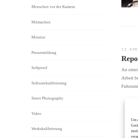
Menschen vor der Kamera
Mitmachen
Monitor
12. APR
Pressemeldung
Repo
Softproof
An einem
Arbeit b
Softwarekalibrierung
Fuhrunte
Street Photography
Video
Um d
Gerä
Werkskalibrierung
zust
vera