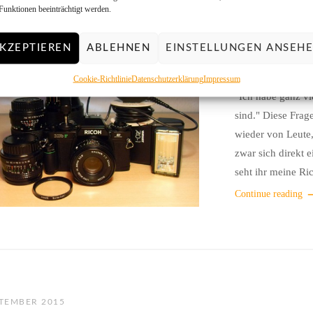
Funktionen beeinträchtigt werden.
KZEPTIEREN
ABLEHNEN
EINSTELLUNGEN ANSEH
31. OKTOBER 2
Leitfaden:
Cookie-Richtlinie
Datenschutzerklärung
Impressum
"Ich habe ganz vie
sind." Diese Frag
wieder von Leute,
zwar sich direkt 
seht ihr meine Ri
Continue reading
PTEMBER 2015