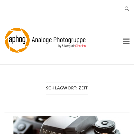
Skip
to
content
Home
SCHLAGWORT:
ZEIT