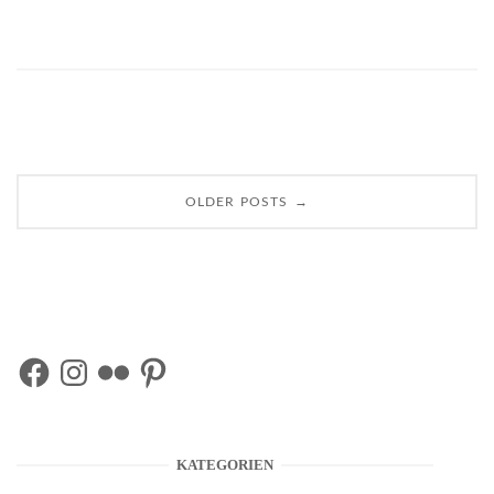
Posts
→
OLDER POSTS
navigation
Facebook
Instagram
Flickr
Pinterest
KATEGORIEN