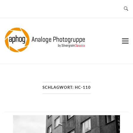
Skip
to
content
Home
SCHLAGWORT:
HC-110